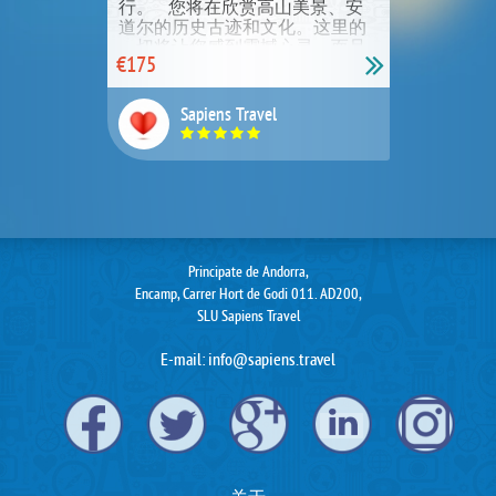
行。 您将在欣赏高山美景、安
道尔的历史古迹和文化。这里的
现在Sapiens.travel上正在搜索: 巴塞罗那, 西班牙 — 出租车 / 接送服务
一切将让您感到震撼心灵，而且
€175
留下的照片之后将让您经常回想
起安道尔的难忘之旅。 Андорра
安道尔 安道尔 —— 领土面积非常
现在Sapiens.travel上正在搜索: 柏林, 德国 — 购物向导
Sapiens Travel
小，只有468平方千米。 安道尔的
大部分领土都是山地，温和的气
候让安道尔全年都有好天气。
现在Sapiens.travel上正在搜索: 伦敦, （大不列颠）联合王国 — 餐馆和酒庄
即使是冬天的温度也不会差超过
零下4
现在Sapiens.travel上正在搜索: 第比利斯, 格鲁吉亚 — 导游 / 参观游览
Principate de Andorra,
Encamp, Carrer Hort de Godi 011. AD200,
SLU Sapiens Travel
现在Sapiens.travel上正在搜索: 赫尔辛基, 芬兰 — 摄影师
E-mail:
info@sapiens.travel
现在Sapiens.travel上正在搜索: 拉斯维加斯, 美国 — 出租车 / 接送服务
现在Sapiens.travel上正在搜索: 曼谷, 泰国 — 餐馆和酒庄