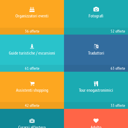
Ora su Sapiens.travel stanno cercando: Milano, Italia — Transfer
Ora su Sapiens.travel stanno cercando: Lisbona, Portogallo — Fotografi
Organizzatori eventi
Fotografi
Ora su Sapiens.travel stanno cercando: Bratislava, Slovacchia — Guide turistiche / escursioni
36 offerte
52 offerte
Ora su Sapiens.travel stanno cercando: San Jose, Costa Rica — Guide turistiche / escursioni
Ora su Sapiens.travel stanno cercando: Dusseldorf, Germania — Traduttori
Ora su Sapiens.travel stanno cercando: Napoli, Italia — Traduttori
Guide turistiche / escursioni
Traduttori
Ora su Sapiens.travel stanno cercando: La Comunità Che, Montenegro — Turismo estremo
61 offerte
63 offerte
Ora su Sapiens.travel stanno cercando: Lisbona, Portogallo — Guide turistiche / escursioni
Ora su Sapiens.travel stanno cercando: Casablanca, Marocco — Turismo estremo
Assistenti shopping
Tour enogastronimici
Ora su Sapiens.travel stanno cercando: New Delhi, India — Traduttori
Ora su Sapiens.travel stanno cercando: Amsterdam, Paesi Bassi — Traduttori
42 offerte
33 offerte
Ora su Sapiens.travel stanno cercando: Nero, Russia — Guide turistiche / escursioni
Ora su Sapiens.travel stanno cercando: Tallinn, Estonia — Traduttori
Curarsi all’estero
Adulto