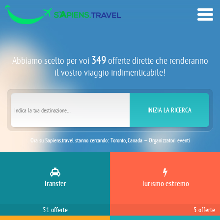
349
Abbiamo scelto per voi
offerte dirette che renderanno
il vostro viaggio indimenticabile!
INIZIA LA RICERCA
Ora su Sapiens.travel stanno cercando: Toronto, Canada — Organizzatori eventi
Ora su Sapiens.travel stanno cercando: Tel Aviv, Israele — Traduttori
Ora su Sapiens.travel stanno cercando: Barcellona, Spagna — Tour enogastronimici
Transfer
Turismo estremo
Ora su Sapiens.travel stanno cercando: Nairobi, Kenya — Guide turistiche / escursioni
Ora su Sapiens.travel stanno cercando: Mosca, Russia — Fotografi
51 offerte
5 offerte